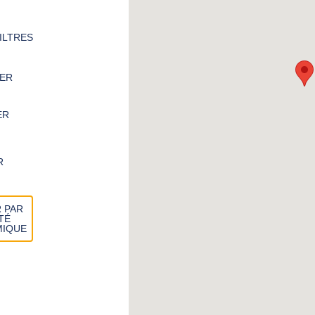
FILTRES
ER
ER
R
 PAR
TÉ
IQUE