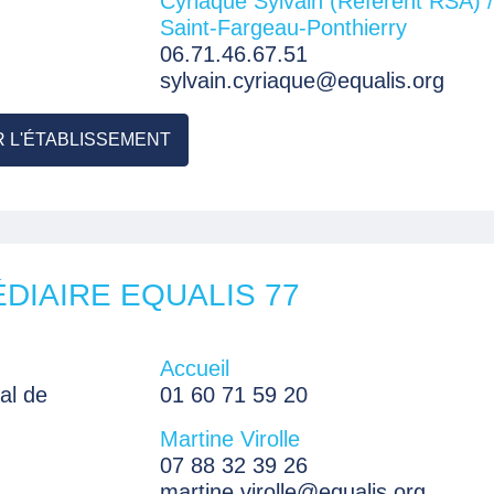
Cyriaque Sylvain (Référent RSA) /
Saint-Fargeau-Ponthierry
06.71.46.67.51
sylvain.cyriaque@equalis.org
R L'ÉTABLISSEMENT
DIAIRE EQUALIS 77
Accueil
al de
01 60 71 59 20
Martine Virolle
07 88 32 39 26
martine.virolle@equalis.org