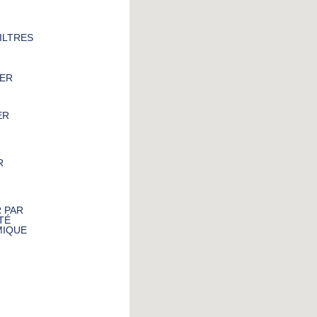
FILTRES
ER
ER
R
 PAR
TÉ
IQUE