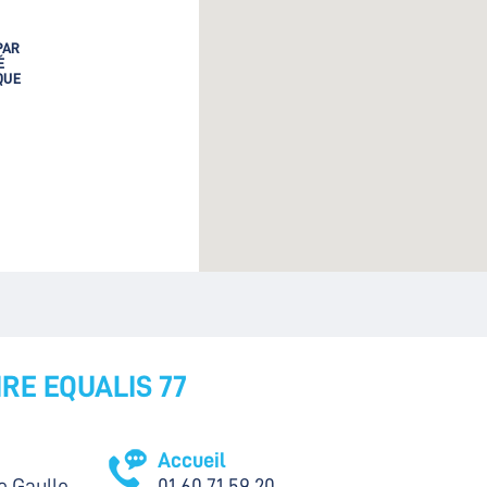
PAR
É
QUE
RE EQUALIS 77
Accueil
e Gaulle
01 60 71 59 20