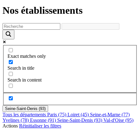
Nos établissements
Exact matches only
Search in title
Search in content
Seine-Saint-Denis (93)
Tous les départements
Paris (75)
Loiret (45)
Seine-et-Marne (77)
Yvelines (78)
Essonne (91)
Seine-Saint-Denis (93)
Val-d'Oise (95)
Actions
Réinitialiser les filtres